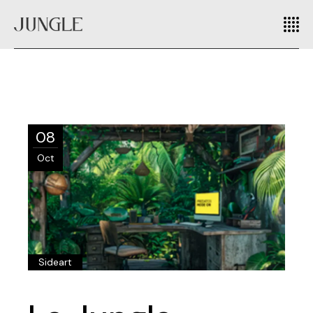
08
Oct
Sideart